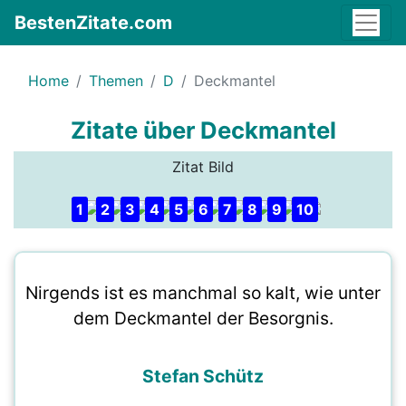
BestenZitate.com
Home
Themen
D
Deckmantel
Zitate über Deckmantel
Zitat Bild
1
2
3
4
5
6
7
8
9
10
Nirgends ist es manchmal so kalt, wie unter
dem Deckmantel der Besorgnis.
Stefan Schütz