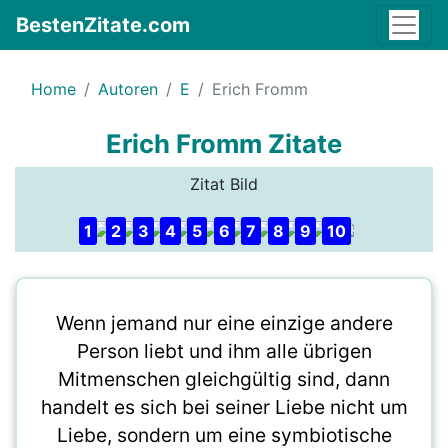
BestenZitate.com
Home
Autoren
E
Erich Fromm
Erich Fromm Zitate
Zitat Bild
1
2
3
4
5
6
7
8
9
10
Wenn jemand nur eine einzige andere
Person liebt und ihm alle übrigen
Mitmenschen gleichgültig sind, dann
handelt es sich bei seiner Liebe nicht um
Liebe, sondern um eine symbiotische