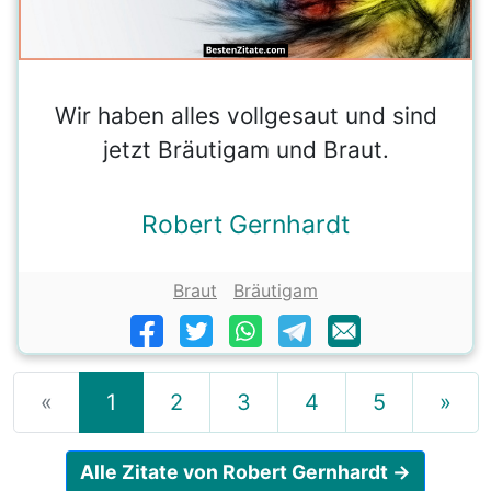
Wir haben alles vollgesaut und sind
jetzt Bräutigam und Braut.
Robert Gernhardt
Braut
Bräutigam
«
1
2
3
4
5
»
Alle Zitate von Robert Gernhardt →