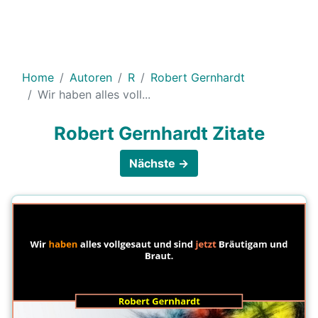
Home
Autoren
R
Robert Gernhardt
Wir haben alles voll...
Robert Gernhardt Zitate
Nächste →