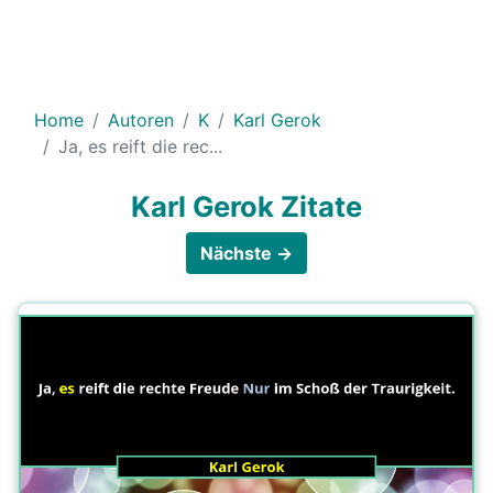
Home
Autoren
K
Karl Gerok
Ja, es reift die rec...
Karl Gerok Zitate
Nächste →