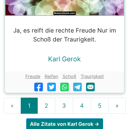
Ja, es reift die rechte Freude Nur im
Schoß der Traurigkeit.
Karl Gerok
Freude
Reifen
Schoß
Traurigkeit
«
1
2
3
4
5
»
Alle Zitate von Karl Gerok →