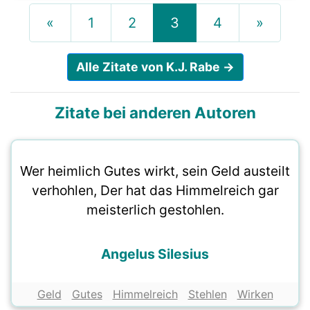
«
1
2
3
4
»
Alle Zitate von K.J. Rabe →
Zitate bei anderen Autoren
Wer heimlich Gutes wirkt, sein Geld austeilt
verhohlen, Der hat das Himmelreich gar
meisterlich gestohlen.
Angelus Silesius
Geld
Gutes
Himmelreich
Stehlen
Wirken