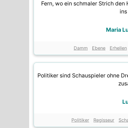
Fern, wo ein schmaler Strich den H
ins
Maria L
Damm
Ebene
Erhellen
Politiker sind Schauspieler ohne D
zus
L
Politiker
Regisseur
Scha