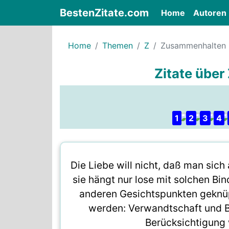
BestenZitate.com
(current)
Home
Autoren
Home
Themen
Z
Zusammenhalten
Zitate übe
1
2
3
4
Die Liebe will nicht, daß man sich 
sie hängt nur lose mit solchen Bi
anderen Gesichtspunkten geknü
werden: Verwandtschaft und B
Berücksichtigung