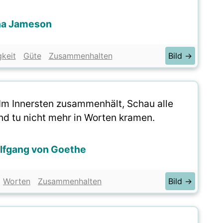
a Jameson
gkeit
Güte
Zusammenhalten
Bild →
 Im Innersten zusammenhält, Schau alle
d tu nicht mehr in Worten kramen.
lfgang von Goethe
Worten
Zusammenhalten
Bild →