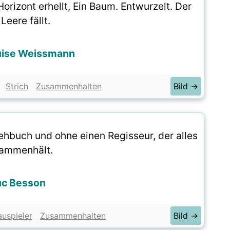
orizont erhellt, Ein Baum. Entwurzelt. Der
 Leere fällt.
uise Weissmann
Strich
Zusammenhalten
Bild →
rehbuch und ohne einen Regisseur, der alles
ammenhält.
uc Besson
uspieler
Zusammenhalten
Bild →