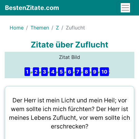
BestenZitate.com
Home
Themen
Z
Zuflucht
Zitate über Zuflucht
Zitat Bild
1
2
3
4
5
6
7
8
9
10
Der Herr ist mein Licht und mein Heil; vor
wem sollte ich mich fürchten? Der Herr ist
meines Lebens Zuflucht, vor wem sollte ich
erschrecken?