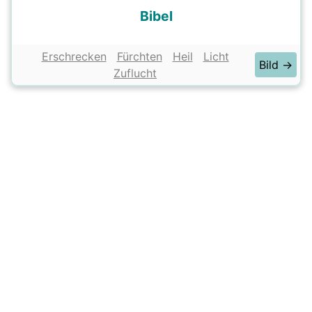
Bibel
Erschrecken
Fürchten
Heil
Licht
Bild →
Zuflucht