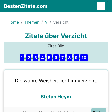
BestenZitate.com
Home
Themen
V
Verzicht
Zitate über Verzicht
Zitat Bild
1
2
3
4
5
6
7
8
9
10
Die wahre Weisheit liegt im Verzicht.
Stefan Heym