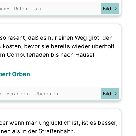
andy
Rufen
Taxi
Bild →
so rasant, daß es nur einen Weg gibt, den
ukosten, bevor sie bereits wieder überholt
vom Computerladen bis nach Hause!
bert Orben
k
Verändern
Überholen
Bild →
ber wenn man unglücklich ist, ist es besser,
inen als in der Straßenbahn.