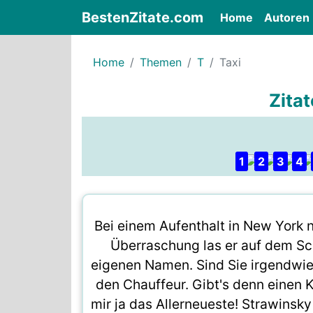
BestenZitate.com
(current)
Home
Autoren
Home
Themen
T
Taxi
Zitat
1
2
3
4
Bei einem Aufenthalt in New York 
Überraschung las er auf dem S
eigenen Namen. Sind Sie irgendwi
den Chauffeur. Gibt's denn einen 
mir ja das Allerneueste! Strawinsky