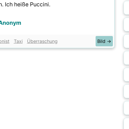
. Ich heiße Puccini.
Anonym
nist
Taxi
Überraschung
Bild →