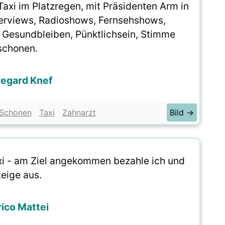
Taxi im Platzregen, mit Präsidenten Arm in
nterviews, Radioshows, Fernsehshows,
 Gesundbleiben, Pünktlichsein, Stimme
schonen.
degard Knef
Schonen
Taxi
Zahnarzt
Bild →
Taxi - am Ziel angekommen bezahle ich und
teige aus.
rico Mattei