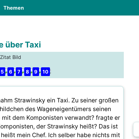
Themen
e über Taxi
Zitat Bild
5
6
7
8
9
10
nahm Strawinsky ein Taxi. Zu seiner großen
childchen des Wageneigentümers seinen
e mit dem Komponisten verwandt? fragte er
Komponisten, der Strawinsky heißt? Das ist
 heißt mein Chef. Ich selber habe nichts mit