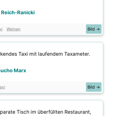
 Reich-Ranicki
xi
Weinen
Bild →
arkendes Taxi mit laufendem Taxameter.
oucho Marx
axi
Bild →
parate Tisch im überfüllten Restaurant,