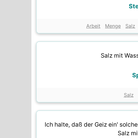
St
Arbeit
Menge
Salz
Salz mit Wass
S
Salz
Ich halte, daß der Geiz ein' solch
Salz mi