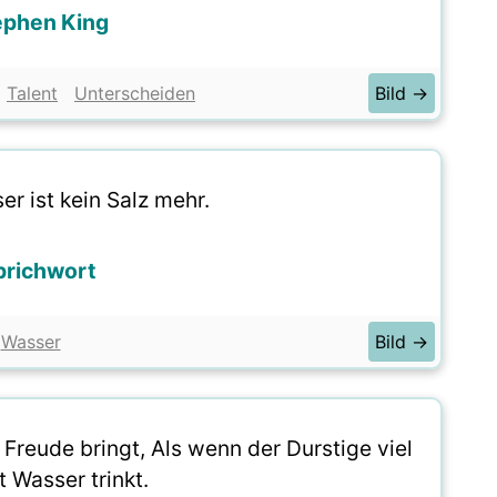
ephen King
Talent
Unterscheiden
Bild →
er ist kein Salz mehr.
prichwort
Wasser
Bild →
e Freude bringt, Als wenn der Durstige viel
t Wasser trinkt.