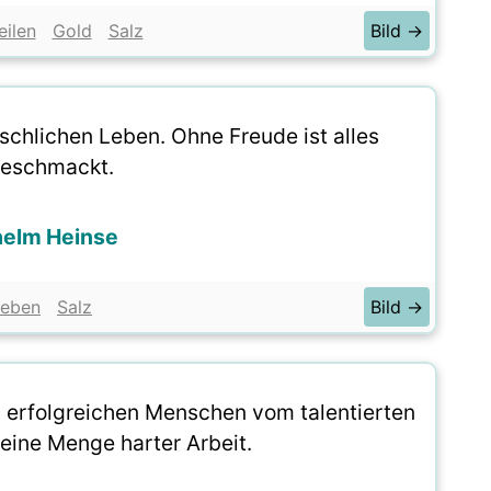
eilen
Gold
Salz
Bild →
schlichen Leben. Ohne Freude ist alles
eschmackt.
helm Heinse
Leben
Salz
Bild →
den erfolgreichen Menschen vom talentierten
 eine Menge harter Arbeit.