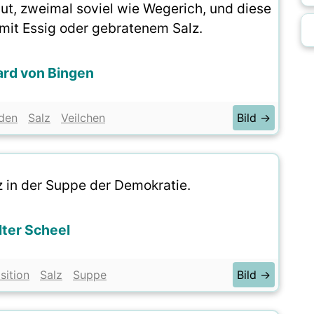
aut, zweimal soviel wie Wegerich, und diese
 mit Essig oder gebratenem Salz.
ard von Bingen
den
Salz
Veilchen
Bild →
z in der Suppe der Demokratie.
ter Scheel
sition
Salz
Suppe
Bild →