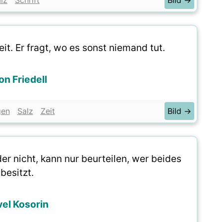
lz
Schrift
Bild →
eit. Er fragt, wo es sonst niemand tut.
on Friedell
gen
Salz
Zeit
Bild →
er nicht, kann nur beurteilen, wer beides
besitzt.
el Kosorin