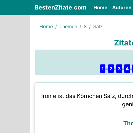
BestenZitate.com
(current)
Home
Autoren
Home
Themen
S
Salz
Zitat
1
2
3
4
Ironie ist das Körnchen Salz, dur
gen
Th