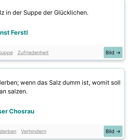
lz in der Suppe der Glücklichen.
nst Ferstl
Suppe
Zufriedenheit
Bild →
rderben; wenn das Salz dumm ist, womit soll
n salzen.
ser Chosrau
derben
Verhindern
Bild →