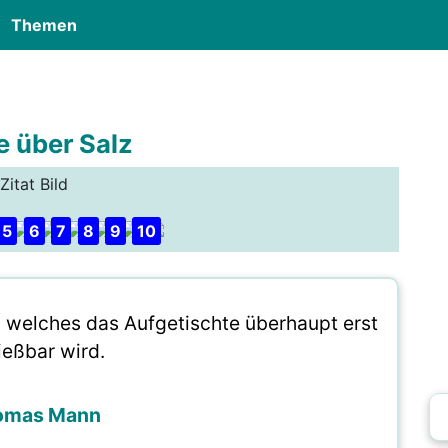
Themen
e über Salz
Zitat Bild
5
6
7
8
9
10
ch welches das Aufgetischte überhaupt erst
ießbar wird.
omas Mann