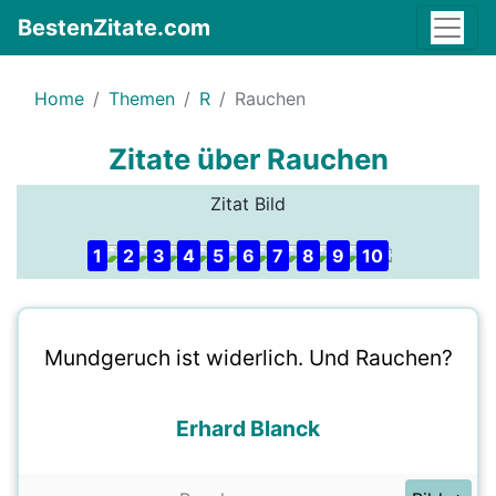
BestenZitate.com
Home
Themen
R
Rauchen
Zitate über Rauchen
Zitat Bild
1
2
3
4
5
6
7
8
9
10
Mundgeruch ist widerlich. Und Rauchen?
Erhard Blanck