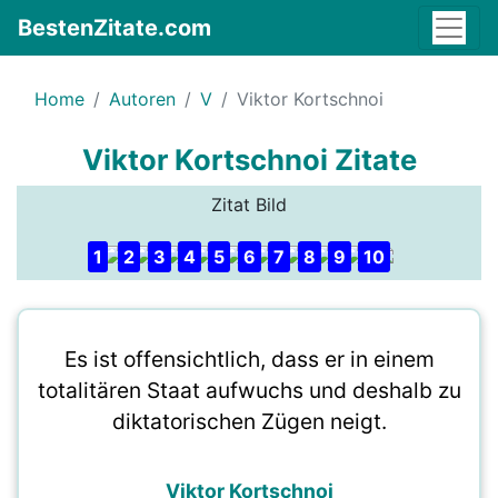
BestenZitate.com
Home
Autoren
V
Viktor Kortschnoi
Viktor Kortschnoi Zitate
Zitat Bild
1
2
3
4
5
6
7
8
9
10
Es ist offensichtlich, dass er in einem
totalitären Staat aufwuchs und deshalb zu
diktatorischen Zügen neigt.
Viktor Kortschnoi