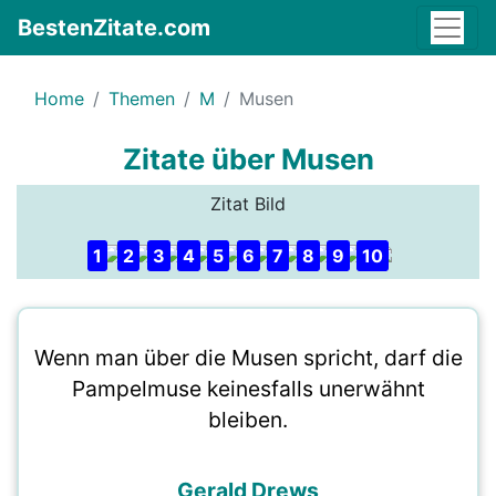
BestenZitate.com
Home
Themen
M
Musen
Zitate über Musen
Zitat Bild
1
2
3
4
5
6
7
8
9
10
Wenn man über die Musen spricht, darf die
Pampelmuse keinesfalls unerwähnt
bleiben.
Gerald Drews