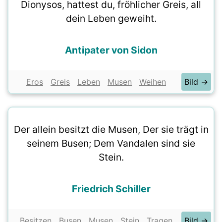
Dionysos, hattest du, fröhlicher Greis, all
dein Leben geweiht.
Antipater von Sidon
Eros
Greis
Leben
Musen
Weihen
Bild →
Der allein besitzt die Musen, Der sie trägt in
seinem Busen; Dem Vandalen sind sie
Stein.
Friedrich Schiller
Besitzen
Busen
Musen
Stein
Tragen
Bild →