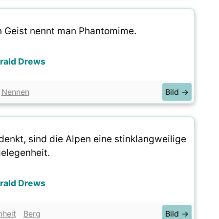
n Geist nennt man Phantomime.
rald Drews
Nennen
Bild →
nkt, sind die Alpen eine stinklangweilige
elegenheit.
rald Drews
heit
Berg
Bild →