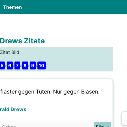
Themen
 Drews Zitate
Zitat Bild
5
6
7
8
9
10
pflaster gegen Tuten. Nur gegen Blasen.
rald Drews