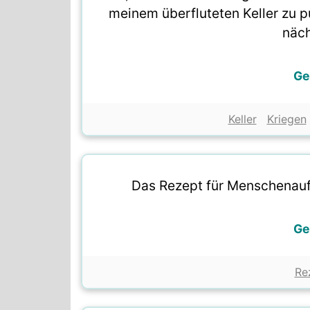
meinem überfluteten Keller zu 
näch
Ge
Keller
Kriegen
Das Rezept für Menschenaufl
Ge
Re