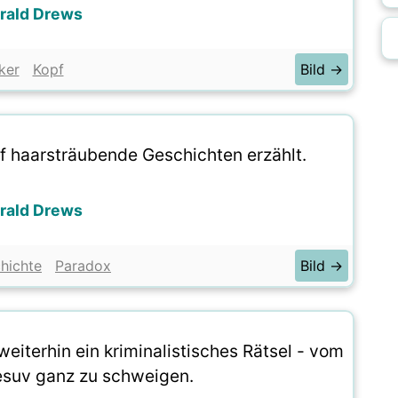
rald Drews
ker
Kopf
Bild →
pf haarsträubende Geschichten erzählt.
rald Drews
hichte
Paradox
Bild →
weiterhin ein kriminalistisches Rätsel - vom
suv ganz zu schweigen.