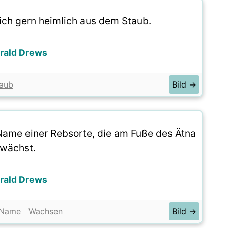
ch gern heimlich aus dem Staub.
rald Drews
aub
Bild →
Name einer Rebsorte, die am Fuße des Ätna
wächst.
rald Drews
Name
Wachsen
Bild →