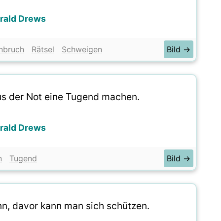
rald Drews
nbruch
Rätsel
Schweigen
Bild →
s der Not eine Tugend machen.
rald Drews
n
Tugend
Bild →
, davor kann man sich schützen.