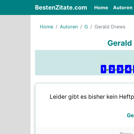
BestenZitate.com
(current)
Home
Autoren
Home
Autoren
G
Gerald Drews
Gerald
1
2
3
4
Leider gibt es bisher kein Heft
Ge