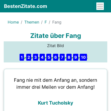
BestenZitate.com
Home
Themen
F
Fang
Zitate über Fang
Zitat Bild
1
2
3
4
5
6
7
8
9
10
Fang nie mit dem Anfang an, sondern
immer drei Meilen vor dem Anfang!
Kurt Tucholsky