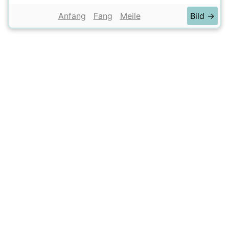
Anfang
Fang
Meile
Bild →