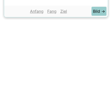
Anfang
Fang
Ziel
Bild →