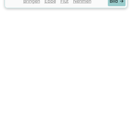
Bringen
Ebbe
Flut
Nehmen
Bild →