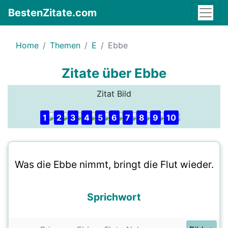
BestenZitate.com
Home
Themen
E
Ebbe
Zitate über Ebbe
Zitat Bild
1
2
3
4
5
6
7
8
9
10
Was die Ebbe nimmt, bringt die Flut wieder.
Sprichwort