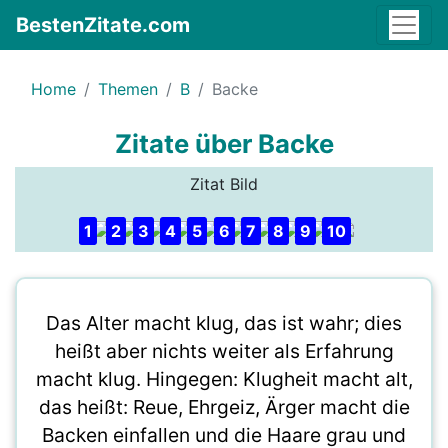
BestenZitate.com
Home
Themen
B
Backe
Zitate über Backe
Zitat Bild
1
2
3
4
5
6
7
8
9
10
Das Alter macht klug, das ist wahr; dies
heißt aber nichts weiter als Erfahrung
macht klug. Hingegen: Klugheit macht alt,
das heißt: Reue, Ehrgeiz, Ärger macht die
Backen einfallen und die Haare grau und