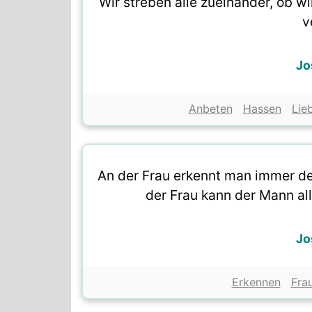
Wir streben alle zueinander, ob w
v
Jo
Anbeten
Hassen
Lie
An der Frau erkennt man immer d
der Frau kann der Mann all
Jo
Erkennen
Fra