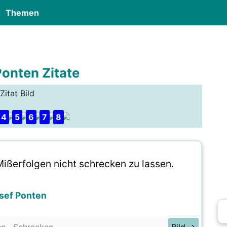
Themen
Ponten Zitate
Zitat Bild
4
5
6
7
8
Mißerfolgen nicht schrecken zu lassen.
sef Ponten