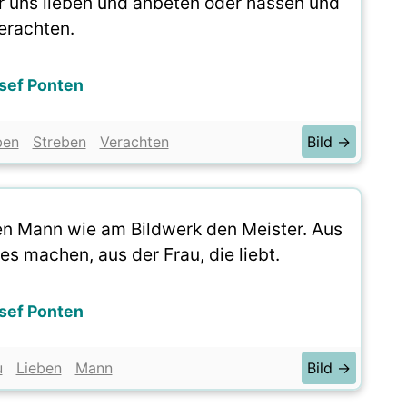
ir uns lieben und anbeten oder hassen und
erachten.
sef Ponten
ben
Streben
Verachten
Bild →
en Mann wie am Bildwerk den Meister. Aus
es machen, aus der Frau, die liebt.
sef Ponten
u
Lieben
Mann
Bild →