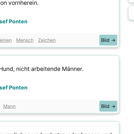
von vornherein.
sef Ponten
einen
Mensch
Zeichen
Bild →
 Hund, nicht arbeitende Männer.
sef Ponten
Mann
Bild →