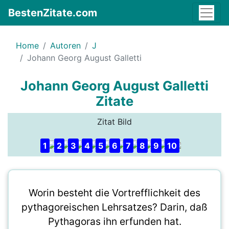
BestenZitate.com
Home
Autoren
J
Johann Georg August Galletti
Johann Georg August Galletti
Zitate
Zitat Bild
1
2
3
4
5
6
7
8
9
10
Worin besteht die Vortrefflichkeit des
pythagoreischen Lehrsatzes? Darin, daß
Pythagoras ihn erfunden hat.