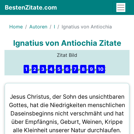
BestenZitate.com
Home
Autoren
I
Ignatius von Antiochia
Ignatius von Antiochia Zitate
Zitat Bild
1
2
3
4
5
6
7
8
9
10
Jesus Christus, der Sohn des unsichtbaren
Gottes, hat die Niedrigkeiten menschlichen
Daseinsbeginns nicht verschmäht und hat
über Empfängnis, Geburt, Weinen, Krippe
alle Kleinheit unserer Natur durchlaufen.