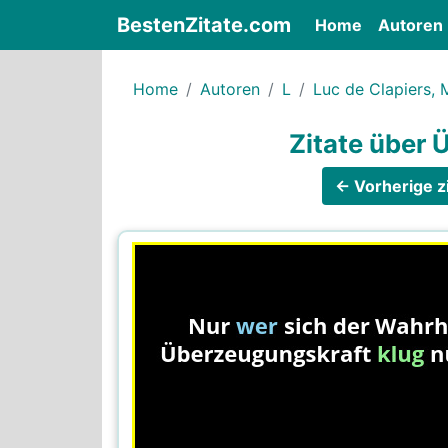
BestenZitate.com
(current)
Home
Autoren
Home
Autoren
L
Luc de Clapiers,
Zitate über
← Vorherige zi