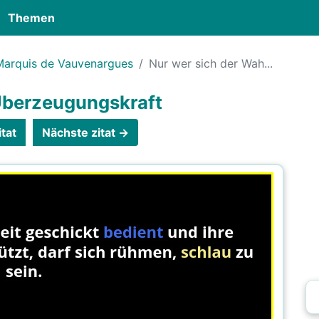
Themen
 Marquis de Vauvenargues
Nur wer sich der Wah...
 Überzeugungskraft
tat
Nächste zitat →