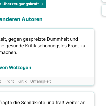
ber Überzeugungskraft →
i anderen Autoren
keit, gegen gespreizte Dummheit und
ine gesunde Kritik schonungslos Front zu
machen.
 von Wolzogen
t
Front
Kritik
Unfähigkeit
 fragte die Schildkröte und fraß weiter an