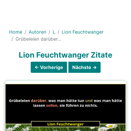
Home
Autoren
L
Lion Feuchtwanger
Grübeleien darüber...
Lion Feuchtwanger Zitate
← Vorherige
Nächste →