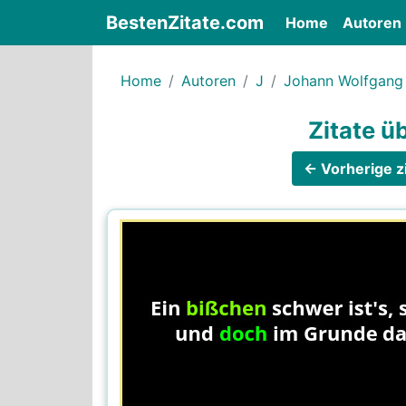
BestenZitate.com
(current)
Home
Autoren
Home
Autoren
J
Johann Wolfgang
Zitate 
← Vorherige zi