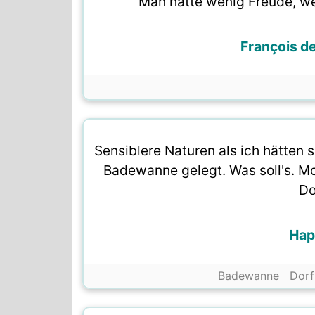
Man hätte wenig Freude, w
François d
Sensiblere Naturen als ich hätten s
Badewanne gelegt. Was soll's. M
Do
Hap
Badewanne
Dorf