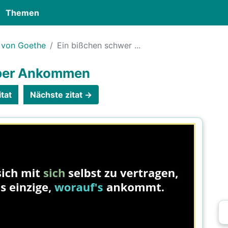
Themen
 von Goethe
Ein bißchen schwer ...
über Ankommen
tat
Nächste zitat →