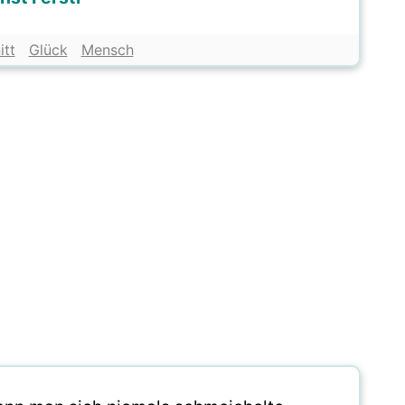
itt
Glück
Mensch