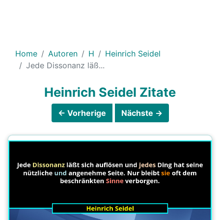
Home
Autoren
H
Heinrich Seidel
Jede Dissonanz läß...
Heinrich Seidel Zitate
← Vorherige
Nächste →