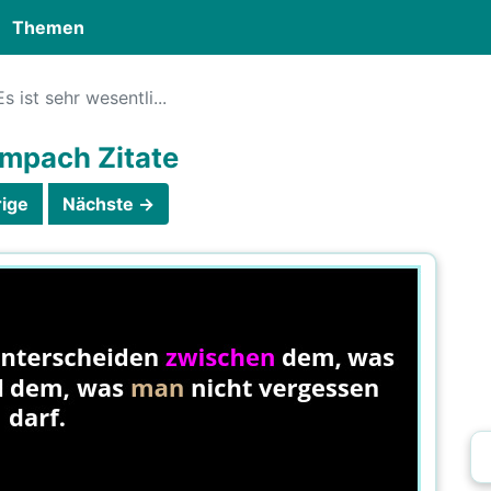
Themen
Es ist sehr wesentli...
impach Zitate
ige
Nächste →