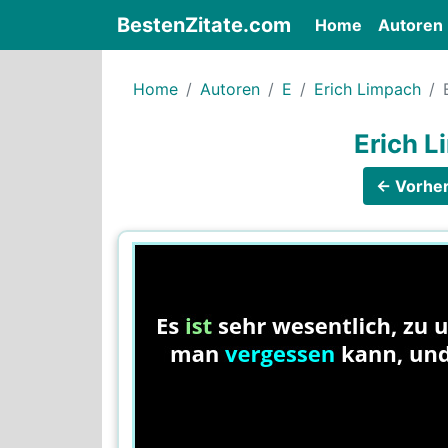
BestenZitate.com
(current)
Home
Autoren
Home
Autoren
E
Erich Limpach
Erich L
← Vorher