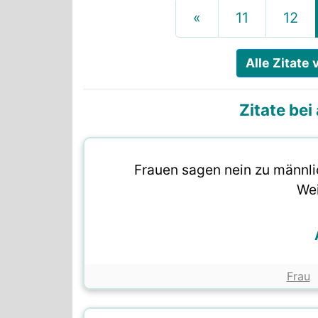
«
11
12
Alle Zitate
Zitate be
Frauen sagen nein zu männli
Wei
Frau