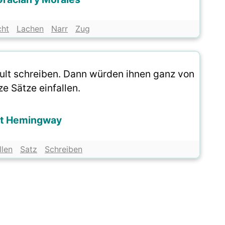
cht
Lachen
Narr
Zug
Pult schreiben. Dann würden ihnen ganz von
ze Sätze einfallen.
st Hemingway
llen
Satz
Schreiben