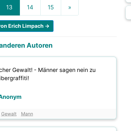
13
14
15
»
 von Erich Limpach →
i anderen Autoren
cher Gewalt! - Männer sagen nein zu
bergraffiti!
Anonym
Gewalt
Mann