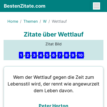
BestenZitate.com
Home
Themen
W
Wettlauf
Zitate über Wettlauf
Zitat Bild
1
2
3
4
5
6
7
8
9
10
Wem der Wettlauf gegen die Zeit zum
Lebensstil wird, der rennt wie angewurzelt
dem Leben davon.
Peter Horton