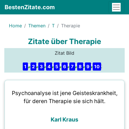
BestenZitate.com
Home
Themen
T
Therapie
Zitate über Therapie
Zitat Bild
1
2
3
4
5
6
7
8
9
10
Psychoanalyse ist jene Geisteskrankheit,
für deren Therapie sie sich hält.
Karl Kraus