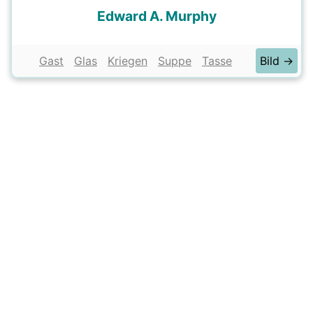
Edward A. Murphy
Gast
Glas
Kriegen
Suppe
Tasse
Bild →