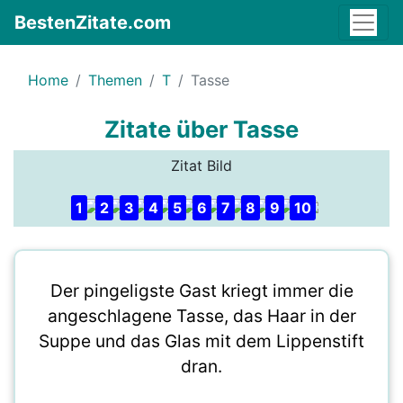
BestenZitate.com
Home
Themen
T
Tasse
Zitate über Tasse
Zitat Bild
1
2
3
4
5
6
7
8
9
10
Der pingeligste Gast kriegt immer die
angeschlagene Tasse, das Haar in der
Suppe und das Glas mit dem Lippenstift
dran.