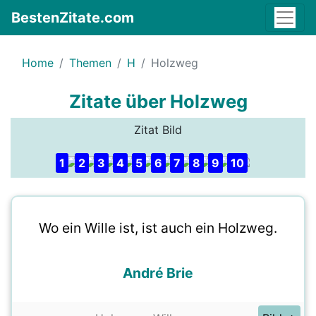
BestenZitate.com
Home
Themen
H
Holzweg
Zitate über Holzweg
Zitat Bild
1
2
3
4
5
6
7
8
9
10
Wo ein Wille ist, ist auch ein Holzweg.
André Brie