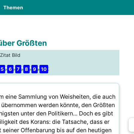
Themen
 über Größten
Zitat Bild
5
6
7
8
9
10
hm eine Sammlung von Weisheiten, die auch
n übernommen werden könnte, den Größten
gsten unter den Politikern... Doch es gibt
ligkeit des Korans: die Tatsache, dass er
t seiner Offenbarung bis auf den heutigen