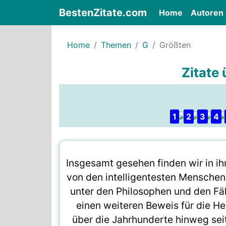
BestenZitate.com
(current)
Home
Autoren
Home
Themen
G
Größten
Zitate
1
2
3
4
Insgesamt gesehen finden wir in i
von den intelligentesten Mensche
unter den Philosophen und den Fähi
einen weiteren Beweis für die Hei
über die Jahrhunderte hinweg sei