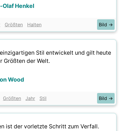
-Olaf Henkel
r
Größten
Halten
Bild →
inzigartigen Stil entwickelt und gilt heute
er Größten der Welt.
on Wood
Größten
Jahr
Stil
Bild →
ist der vorletzte Schritt zum Verfall.