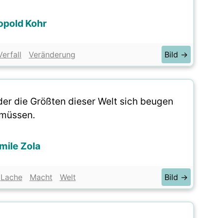
opold Kohr
Verfall
Veränderung
Bild →
der die Größten dieser Welt sich beugen
müssen.
mile Zola
Lache
Macht
Welt
Bild →