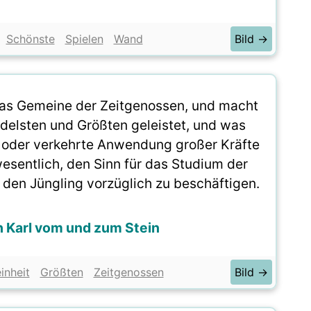
Schönste
Spielen
Wand
Bild →
das Gemeine der Zeitgenossen, und macht
delsten und Größten geleistet, und was
it oder verkehrte Anwendung großer Kräfte
 wesentlich, den Sinn für das Studium der
 den Jüngling vorzüglich zu beschäftigen.
ch Karl vom und zum Stein
nheit
Größten
Zeitgenossen
Bild →