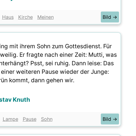
Haus
Kirche
Meinen
Bild →
ging mit ihrem Sohn zum Gottesdienst. Für
eilig. Er fragte nach einer Zeit: Mutti, was
nterhängt? Psst, sei ruhig. Dann leise: Das
 einer weiteren Pause wieder der Junge:
rün kommt, dann gehen wir.
stav Knuth
Lampe
Pause
Sohn
Bild →