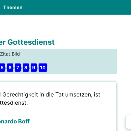
Themen
er Gottesdienst
Zitat Bild
5
6
7
8
9
10
Gerechtigkeit in die Tat umsetzen, ist
ttesdienst.
nardo Boff