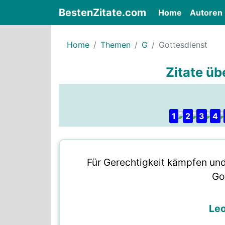
BestenZitate.com
(current)
Home
Autoren
Home
Themen
G
Gottesdienst
Zitate üb
1
2
3
4
Für Gerechtigkeit kämpfen und 
Go
Leo