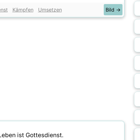
enst
Kämpfen
Umsetzen
Bild →
eben ist Gottesdienst.