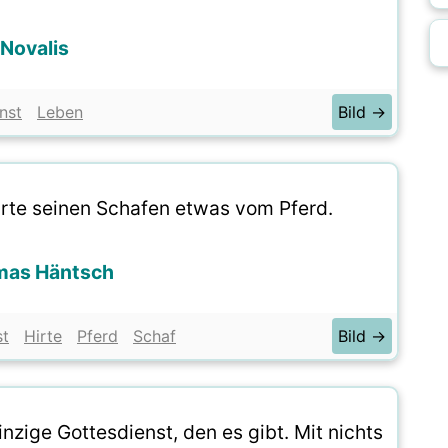
Novalis
nst
Leben
Bild →
Hirte seinen Schafen etwas vom Pferd.
as Häntsch
st
Hirte
Pferd
Schaf
Bild →
nzige Gottesdienst, den es gibt. Mit nichts