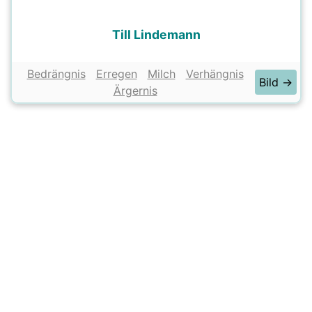
Till Lindemann
Bedrängnis
Erregen
Milch
Verhängnis
Bild →
Ärgernis