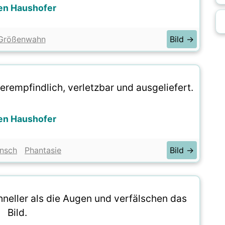
en Haushofer
Größenwahn
Bild →
empfindlich, verletzbar und ausgeliefert.
en Haushofer
nsch
Phantasie
Bild →
neller als die Augen und verfälschen das
Bild.