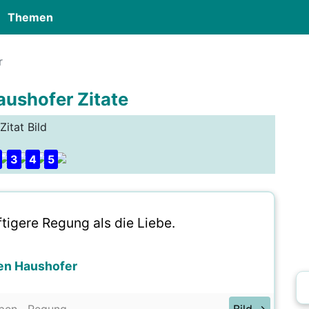
Themen
r
aushofer Zitate
Zitat Bild
3
4
5
ftigere Regung als die Liebe.
en Haushofer