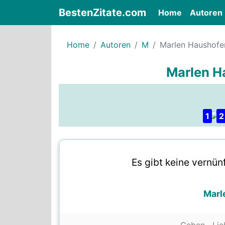
BestenZitate.com
(current)
Home
Autoren
Home
Autoren
M
Marlen Haushofe
Marlen H
1
2
Es gibt keine vernün
Marl