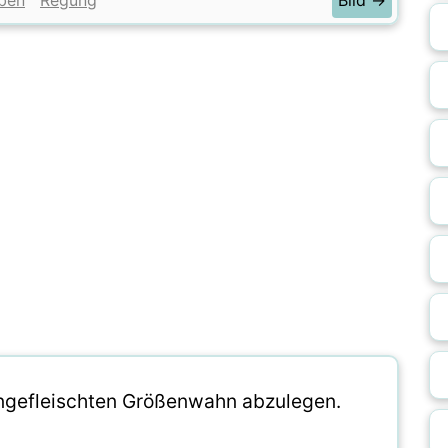
ben
Regung
Bild →
eingefleischten Größenwahn abzulegen.