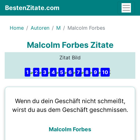
BestenZitate.com
Home
Autoren
M
Malcolm Forbes
Malcolm Forbes Zitate
Zitat Bild
1
2
3
4
5
6
7
8
9
10
Wenn du dein Geschäft nicht schmeißt,
wirst du aus dem Geschäft geschmissen.
Malcolm Forbes