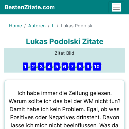
BestenZitate.com
Home
Autoren
L
Lukas Podolski
Lukas Podolski Zitate
Zitat Bild
1
2
3
4
5
6
7
8
9
10
Ich habe immer die Zeitung gelesen.
Warum sollte ich das bei der WM nicht tun?
Damit habe ich kein Problem. Egal, ob was
Positives oder Negatives drinsteht. Davon
lasse ich mich nicht beeinflussen. Was da