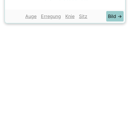
Auge
Erregung
Knie
Sitz
Bild →