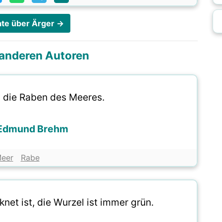
tate über Ärger →
i anderen Autoren
 die Raben des Meeres.
 Edmund Brehm
eer
Rabe
net ist, die Wurzel ist immer grün.