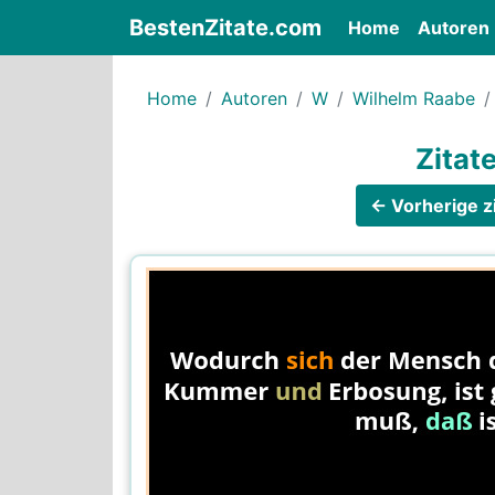
BestenZitate.com
(current)
Home
Autoren
Home
Autoren
W
Wilhelm Raabe
Zitat
← Vorherige zi