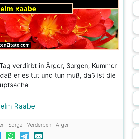
ag verdirbt in Ärger, Sorgen, Kummer
 daß er es tut und tun muß, daß ist die
uptsache.
helm Raabe
er
Sorge
Verderben
Ärger