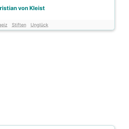
istian von Kleist
geiz
Stiften
Unglück