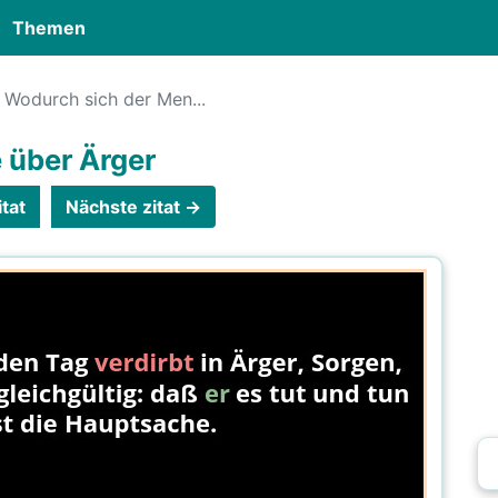
Themen
Wodurch sich der Men...
e über Ärger
tat
Nächste zitat →