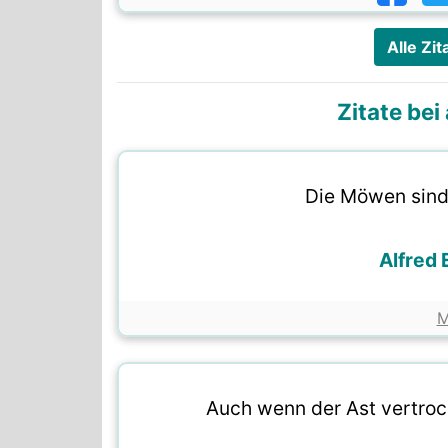
Alle Zi
Zitate be
Die Möwen sind
Alfred
M
Auch wenn der Ast vertrock