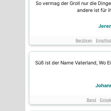
So vermag der Groll nur die Dinge
andere ist für i
Jerem
Berühren
Empfin
Süß ist der Name Vaterland, Wo E
Johann
Band
Einigk