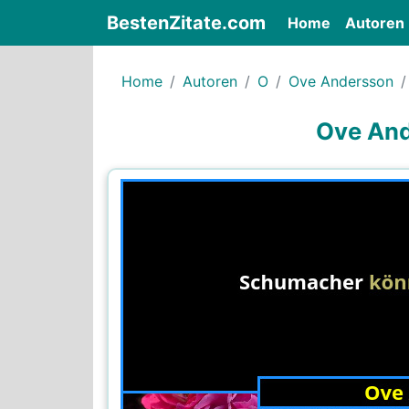
BestenZitate.com
(current)
Home
Autoren
Home
Autoren
O
Ove Andersson
Ove And