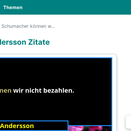
Themen
Schumacher können w...
ersson Zitate