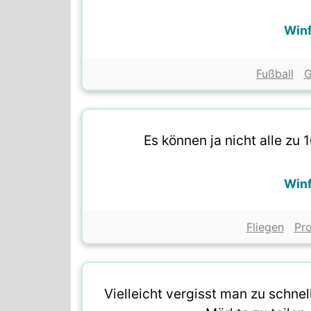
Winf
Fußball
G
Es können ja nicht alle zu 
Winf
Fliegen
Pr
Vielleicht vergisst man zu schnel