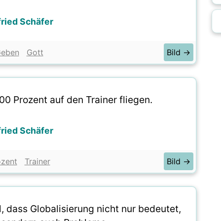
ried Schäfer
eben
Gott
Bild →
100 Prozent auf den Trainer fliegen.
ried Schäfer
ozent
Trainer
Bild →
l, dass Globalisierung nicht nur bedeutet,