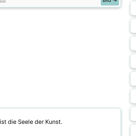
od
Bild →
st die Seele der Kunst.