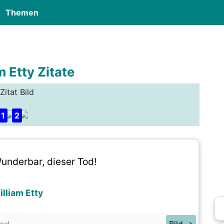
Themen
m Etty Zitate
Zitat Bild
1
2
underbar, dieser Tod!
lliam Etty