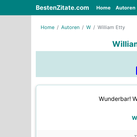
BestenZitate.com
(current)
Home
Autoren
Home
Autoren
W
William Etty
Willia
Wunderbar! W
Wi