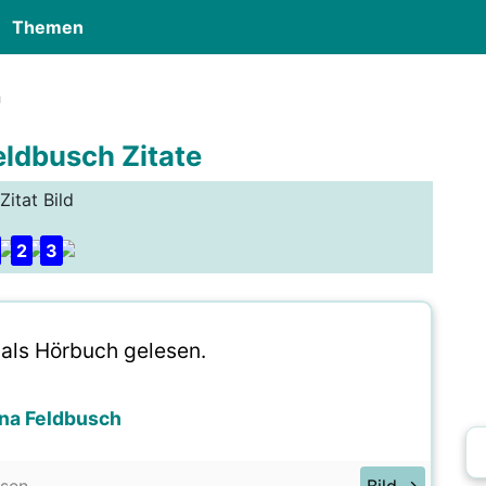
Themen
h
eldbusch Zitate
Zitat Bild
2
3
 als Hörbuch gelesen.
na Feldbusch