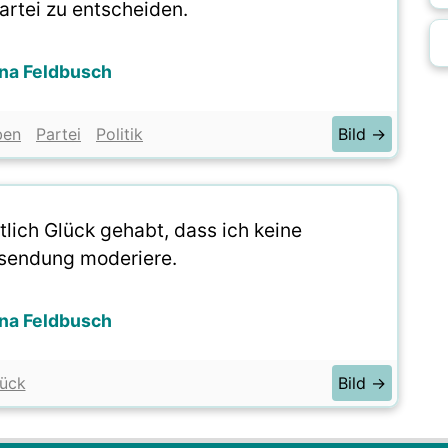
Partei zu entscheiden.
na Feldbusch
ben
Partei
Politik
Bild →
tlich Glück gehabt, dass ich keine
sendung moderiere.
na Feldbusch
ück
Bild →