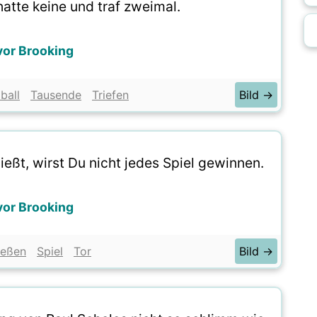
hatte keine und traf zweimal.
vor Brooking
ball
Tausende
Triefen
Bild →
eßt, wirst Du nicht jedes Spiel gewinnen.
vor Brooking
ießen
Spiel
Tor
Bild →