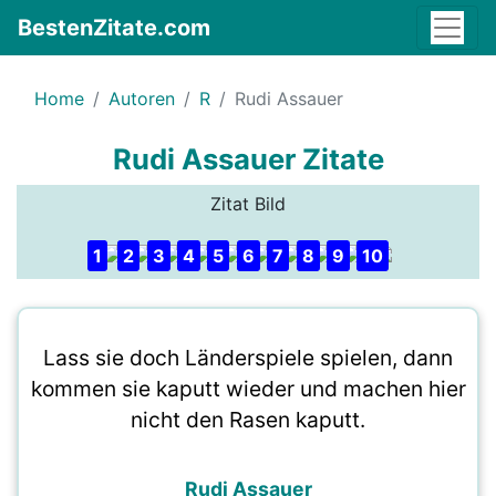
BestenZitate.com
Home
Autoren
R
Rudi Assauer
Rudi Assauer Zitate
Zitat Bild
1
2
3
4
5
6
7
8
9
10
Lass sie doch Länderspiele spielen, dann
kommen sie kaputt wieder und machen hier
nicht den Rasen kaputt.
Rudi Assauer