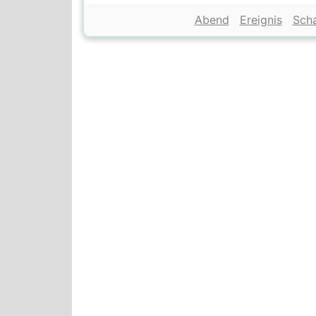
Abend
Ereignis
Scha