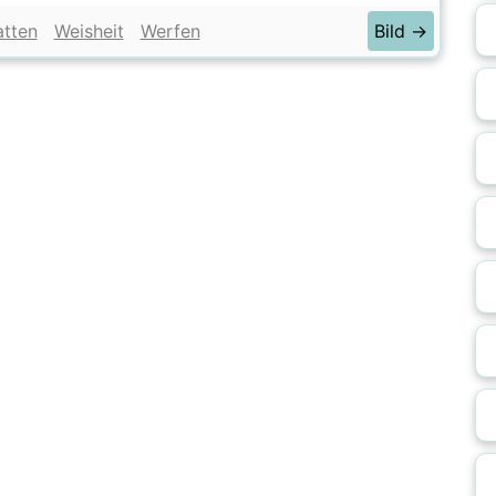
tten
Weisheit
Werfen
Bild →