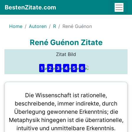
BestenZitate.com
Home
Autoren
R
René Guénon
René Guénon Zitate
Zitat Bild
1
2
3
4
5
6
Die Wissenschaft ist rationelle,
beschreibende, immer indirekte, durch
Überlegung gewonnene Erkenntnis; die
Metaphysik hingegen ist die überrationelle,
intuitive und unmittelbare Erkenntnis.