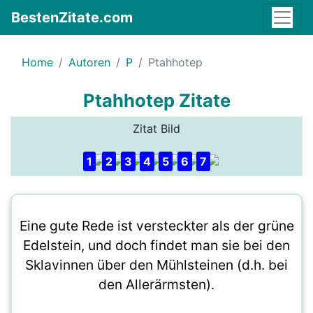
BestenZitate.com
Home
Autoren
P
Ptahhotep
Ptahhotep Zitate
Zitat Bild
1
2
3
4
5
6
7
Eine gute Rede ist versteckter als der grüne
Edelstein, und doch findet man sie bei den
Sklavinnen über den Mühlsteinen (d.h. bei
den Allerärmsten).