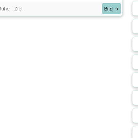
Mühe
Ziel
Bild →