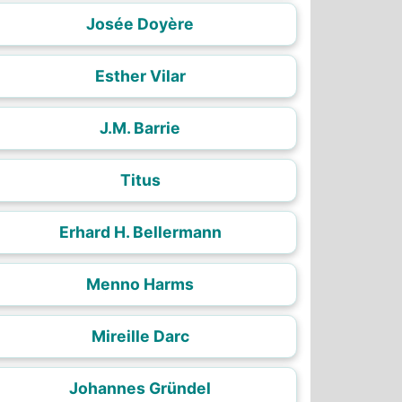
Josée Doyère
Esther Vilar
J.M. Barrie
Titus
Erhard H. Bellermann
Menno Harms
Mireille Darc
Johannes Gründel