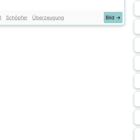
l
Schöpfer
Überzeugung
Bild →