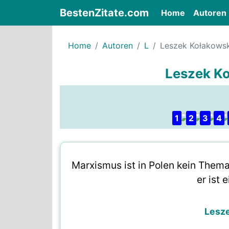
BestenZitate.com
(current)
Home
Autoren
Home
Autoren
L
Leszek Kołakowsk
Leszek Ko
1
2
3
4
Marxismus ist in Polen kein Them
er ist 
Lesz