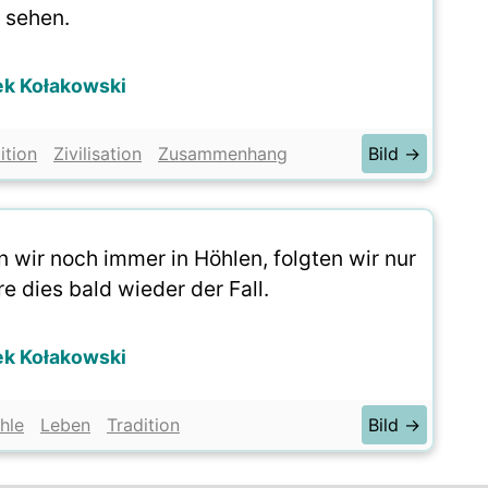
sehen.
ek Kołakowski
ition
Zivilisation
Zusammenhang
Bild →
en wir noch immer in Höhlen, folgten wir nur
e dies bald wieder der Fall.
ek Kołakowski
hle
Leben
Tradition
Bild →