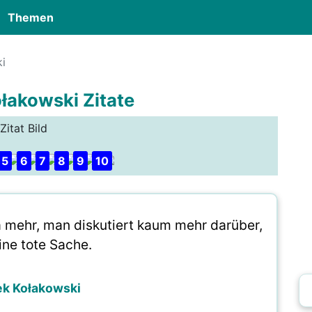
Themen
i
łakowski Zitate
Zitat Bild
5
6
7
8
9
10
a mehr, man diskutiert kaum mehr darüber,
eine tote Sache.
ek Kołakowski