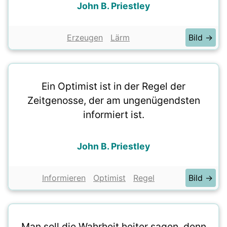
John B. Priestley
Erzeugen
Lärm
Bild →
Ein Optimist ist in der Regel der
Zeitgenosse, der am ungenügendsten
informiert ist.
John B. Priestley
Informieren
Optimist
Regel
Bild →
Man soll die Wahrheit heiter sagen, denn