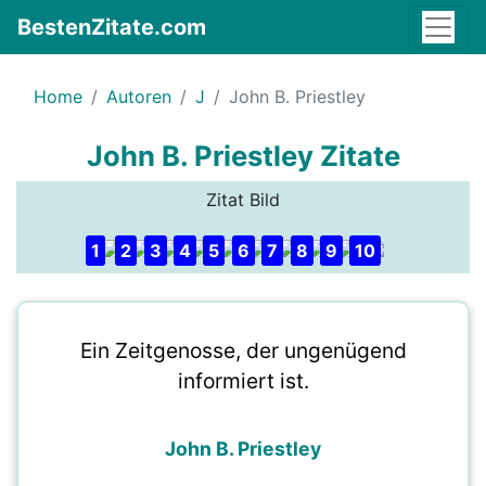
BestenZitate.com
Home
Autoren
J
John B. Priestley
John B. Priestley Zitate
Zitat Bild
1
2
3
4
5
6
7
8
9
10
Ein Zeitgenosse, der ungenügend
informiert ist.
John B. Priestley